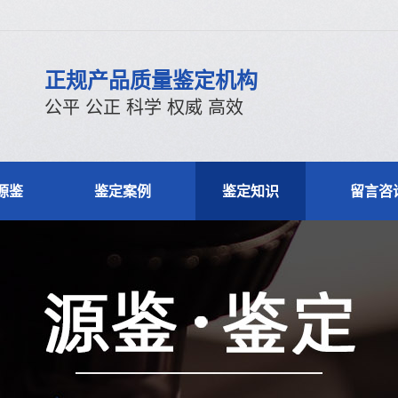
正规产品质量鉴定机构
公平 公正 科学 权威 高效
源鉴
鉴定案例
鉴定知识
留言咨