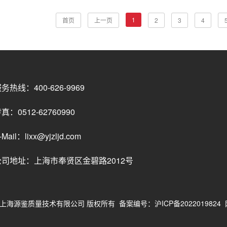
1
首页
上一页
2
3
4
务热线：400-626-9969
真：0512-62760990
-Mail：lixx@yjzljd.com
公司地址：上海市奉贤区金碧路2012号
ht © 上海源鉴质量技术有限公司 版权所有 备案编号：
沪ICP备2022019824