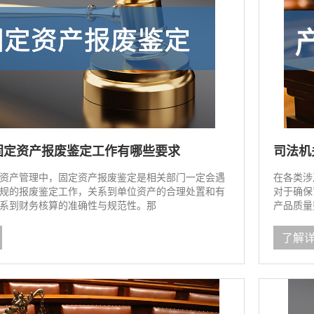
固定资产报废鉴定工作有哪些要求
司法机
资产管理中，固定资产报废鉴定是相关部门一定会遇
在各类涉
规的报废鉴定工作，关系到单位资产的合理处置和有
对于确保
系到财务核算的准确性与规范性。那
产品质量
了解