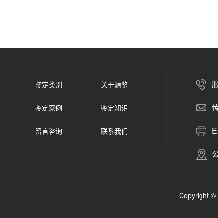
服
鉴定类别
关于源鉴
传
鉴定案例
鉴定知识
E
留言咨询
联系我们
Copyrig