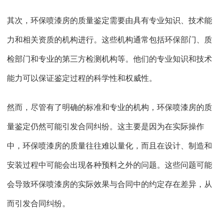
其次，环保喷漆房的质量鉴定需要由具有专业知识、技术能
力
和相关资质
的机构进行。这些机构通常包括环保部门、质
检部门和专业的第三方检测机构等。他们的专业知识和技术
能力可以保证鉴定过程的科学性和权威性。
然而，尽管有了明确的标准和专业的机构，环保喷漆房的质
量鉴定仍然可能引发合同纠纷。这主要是因为在实际操作
中，环保喷漆房的质量往往难以量化，而且在设计、制造和
安装过程中可能会出现各种预料之外的问题。这些问题可能
会导致环保喷漆房的实际效果与合同中的约定存在差异，从
而引发合同纠纷。