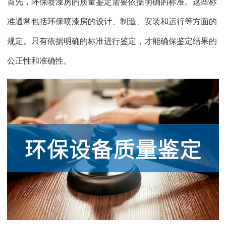
首先，环保喷漆房的质量鉴定需要依据明确的标准。这些标
准通常包括环保喷漆房的设计、制造、安装和运行等方面的
规定。只有依据明确的标准进行鉴定，才能确保鉴定结果的
公正性和准确性。