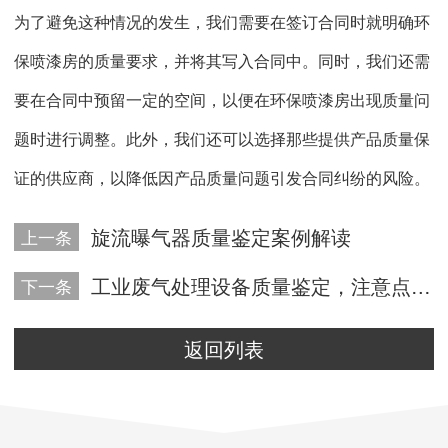
为了避免这种情况的发生，我们需要在签订合同时就明确环
保喷漆房的质量要求，并将其写入合同中。同时，我们还需
要在合同中预留一定的空间，以便在环保喷漆房出现质量问
题时进行调整。此外，我们还可以选择那些提供产品质量保
证的供应商，以降低因产品质量问题引发合同纠纷的风险。
旋流曝气器质量鉴定案例解读
上一条
工业废气处理设备质量鉴定，注意点解读
下一条
返回列表